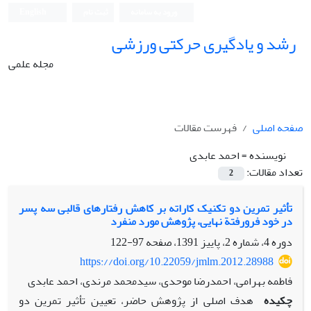
ورود به سامانه
ثبت نام
English
رشد و یادگیری حرکتی ورزشی
مجله علمی
صفحه اصلی
فهرست مقالات
نویسنده =
احمد عابدی
تعداد مقالات:
2
تأثیر تمرین دو تکنیک کاراته بر کاهش رفتارهای قالبی سه پسر
در خود فرورفتة نهایی، پژوهش مورد منفرد
دوره 4، شماره 2، پاییز 1391، صفحه
97-122
https://doi.org/10.22059/jmlm.2012.28988
فاطمه بهرامی، احمدرضا موحدی، سیدمحمد مرندی، احمد عابدی
چکیده
هدف اصلی از پژوهش حاضر، تعیین تأثیر تمرین دو