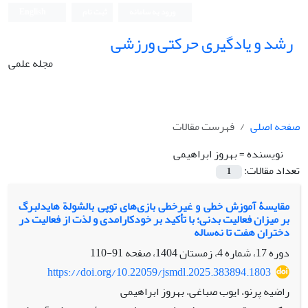
ورود به سامانه
ثبت نام
English
رشد و یادگیری حرکتی ورزشی
مجله علمی
صفحه اصلی
فهرست مقالات
نویسنده =
بهروز ابراهیمی
تعداد مقالات:
1
مقایسۀ آموزش خطی و غیرخطی بازی‌های توپی بالشولة هایدلبرگ
بر میزان فعالیت بدنی؛ با تأکید بر خودکارامدی و لذت از فعالیت در
دختران هفت تا نه‌ساله
دوره 17، شماره 4، زمستان 1404، صفحه
91-110
https://doi.org/10.22059/jsmdl.2025.383894.1803
راضیه پرنو، ایوب صباغی، بهروز ابراهیمی