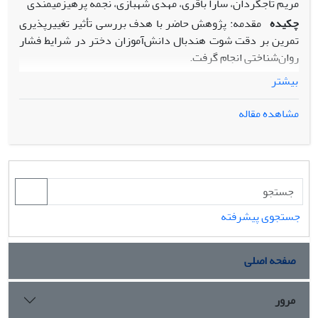
مریم تاجگردان، سارا باقری، مهدی شهبازی، نجمه پرهیزمیمندی
چکیده
مقدمه: پژوهش حاضر با هدف بررسی تأثیر تغییرپذیری
تمرین بر دقت شوت هندبال دانش‌آموزان دختر در شرایط فشار
روان‌شناختی انجام گرفت.
بیشتر
روش پژوهش: به‌منظور تحقق این هدف، ۴۸ دانش‌آموز دختر
(13-15 ساله)، در سه گروه تمرینی تصادفی، تصادفی افزایشی و
مشاهده مقاله
قالبی به‌صورت تصادفی انتسابی جایگزین شدند. تمام
شرکت‌کننده‌ها در چهار مرحله: پیش‌آزمون، یادداری فوری،
یادداری تأخیری و انتقال شرکت‌کردند و دقت شوت آن‌ها ثبت
شد. داده‌ها با استفاده از تحلیل واریانس آمیخته و تحلیل واریانس
با اندازه‌گیری‌های مکرر تجزیه و تحلیل شدند.
جستجوی پیشرفته
یافته ها: نتایج نشان داد هم اثر اصلی مرحله (53/0= η2p،001/0=
P ،19/50= (43و3)F) و هم اثر اصلی نوع تمرین (34/0=
صفحه اصلی
η2p،001/0= P ،81/11= (45و2)F) معنی‌دار بودند و تعامل
معنی‌دار مرحله × گروه (28/0= η2p،001/0= P ،89/8= (88و6)F)
پردازش متفاوت الگوی عملکرد را بین گروه‌ها نشان داد. در هر
مرور
سه گروه، عملکرد پس از پیش‌آزمون به‌طور معنی‌‌دار در مراحل