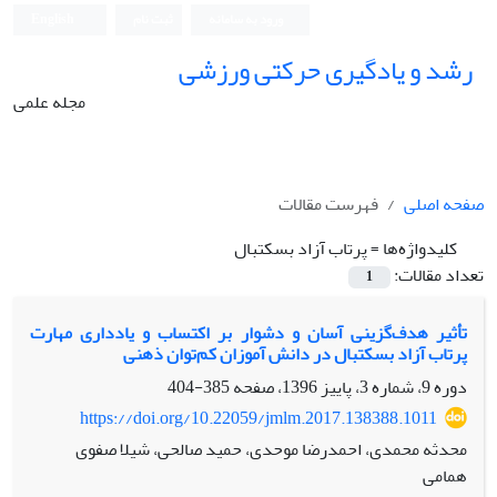
ورود به سامانه
ثبت نام
English
رشد و یادگیری حرکتی ورزشی
مجله علمی
صفحه اصلی
فهرست مقالات
کلیدواژه‌ها =
پرتاب آزاد بسکتبال
تعداد مقالات:
1
تأثیر هدف‌گزینی آسان و دشوار بر اکتساب و یادداری مهارت
پرتاب آزاد بسکتبال در دانش ‌آموزان کم‌توان ذهنی
دوره 9، شماره 3، پاییز 1396، صفحه
385-404
https://doi.org/10.22059/jmlm.2017.138388.1011
محدثه محمدی، احمدرضا موحدی، حمید صالحی، شیلا صفوی
همامی