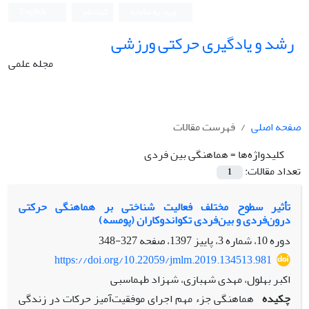
ورود به سامانه
ثبت نام
English
رشد و یادگیری حرکتی ورزشی
مجله علمی
صفحه اصلی
فهرست مقالات
کلیدواژه‌ها =
هماهنگی‌ بین فردی
تعداد مقالات:
1
تأثیر سطوح مختلف فعالیت شناختی بر هماهنگی حرکتی
درون‌فردی و بین‌فردی تکواندوکاران (پومسه)
دوره 10، شماره 3، پاییز 1397، صفحه
327-348
https://doi.org/10.22059/jmlm.2019.134513.981
اکبر بهلول، مهدی شهبازی، شهزاد طهماسبی
چکیده
هماهنگی جزء مهم اجرای موفقیت‌آمیز حرکات در زندگی