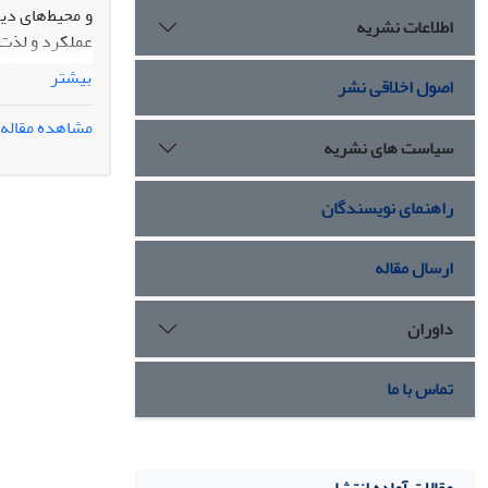
اطلاعات نشریه
عملکرد و لذت 
بیشتر
اصول اخلاقی نشر
پرسشنامه لذت از فعالیت بدنی ACES
مشاهده مقاله
سیاست های نشریه
روش TGA بهتر از روش TGFU بود.
نتیجه گیری: ه
راهنمای نویسندگان
مدل‌های کاربرد
ارسال مقاله
داوران
تماس با ما