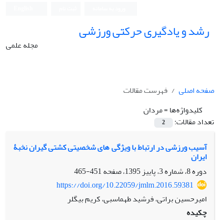
ورود به سامانه
ثبت نام
English
رشد و یادگیری حرکتی ورزشی
مجله علمی
صفحه اصلی
فهرست مقالات
کلیدواژه‌ها =
مردان
تعداد مقالات:
2
آسیب ورزشی در ارتباط با ویژگی های شخصیتی کشتی گیران نخبۀ
ایران
دوره 8، شماره 3، پاییز 1395، صفحه
451-465
https://doi.org/10.22059/jmlm.2016.59381
امیرحسین براتی، فرشید طهماسبی، کریم بیگلر
چکیده