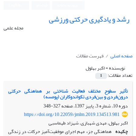
ورود به سامانه
ثبت نام
English
رشد و یادگیری حرکتی ورزشی
مجله علمی
صفحه اصلی
فهرست مقالات
نویسنده =
اکبر بهلول
تعداد مقالات:
1
تأثیر سطوح مختلف فعالیت شناختی بر هماهنگی حرکتی
درون‌فردی و بین‌فردی تکواندوکاران (پومسه)
دوره 10، شماره 3، پاییز 1397، صفحه
327-348
https://doi.org/10.22059/jmlm.2019.134513.981
اکبر بهلول، مهدی شهبازی، شهزاد طهماسبی
چکیده
هماهنگی جزء مهم اجرای موفقیت‌آمیز حرکات در زندگی