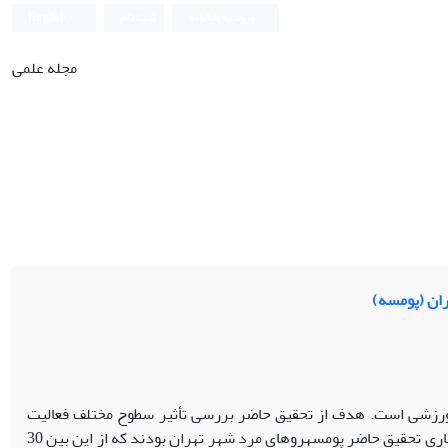
ورود به سامانه
ثبت نام
English
مجله علمی
ران (پومسه)
 ورزشی است. هدف از تحقیق حاضر بررسی تأثیر سطوح مختلف فعالیت
شناختی بر هماهنگی حرکتی درون‌فردی و بین‌فردی تکواندوکاران (پومسه) بود. جامعۀ آماری تحقیق حاضر پومسه­روهای مرد شهر تهران بودند که از این بین 30