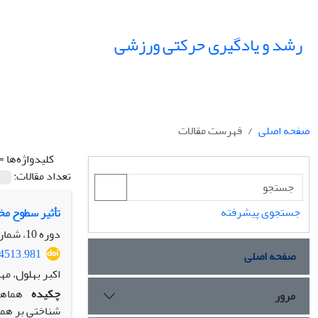
رشد و یادگیری حرکتی ورزشی
صفحه اصلی
فهرست مقالات
کلیدواژه‌ها =
تعداد مقالات:
جستجوی پیشرفته
تأثیر سطوح مخ
دوره 10، شماره 3، پاییز 1397، صفحه
34513.981
صفحه اصلی
اکبر بهلول، م
چکیده
هماهن
مرور