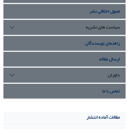
موجب رشد مهارت‌های درشت (جابه‌جایی و کنترل شیء) و
اصول اخلاقی نشر
مهارت‌های عاطفی- اجتماعی (همکاری، جرأت‌ورزی، خودکنترلی و
مسئولیت‌پذیری) بیشتری نسبت به گروه کنترل شد ( P ≤0/05 ).
نتیجه‌گیری:
با ارائة برنامة آموزشی بازی در آب می‌توان فرصتی
سیاست های نشریه
برای رشد مهارت‌های عاطفی- اجتماعی و مهارت‌های حرکتی درشت
کودکان پیش‌دبستانی دختر فراهم کرد.
راهنمای نویسندگان
ارسال مقاله
داوران
تماس با ما
مقالات آماده انتشار