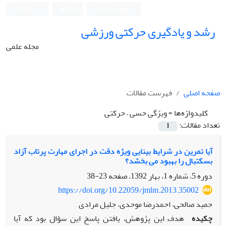
ورود به سامانه
ثبت نام
English
رشد و یادگیری حرکتی ورزشی
مجله علمی
صفحه اصلی
فهرست مقالات
کلیدواژه‌ها =
ویژگی حسی – حرکتی
تعداد مقالات:
1
آیا تمرین در شرایط بینایی ویژه دقت در اجرای مهارت پرتاب آزاد
بسکتبال را بهبود می بخشد؟
دوره 5، شماره 1، بهار 1392، صفحه
23-38
https://doi.org/10.22059/jmlm.2013.35002
حمید صالحی، احمدرضا موحدی، جلیل مرادی
چکیده
هدف این پژوهش، یافتن پاسخ این سؤال بود که آیا