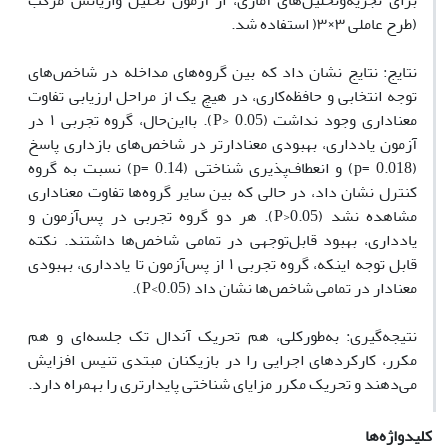
برای تجزیه‌وتحلیل‌های آماری، از آزمون تحلیل واریانس مرکب
(طرح عاملی ۳×۳( استفاده شد.
نتایج: نتایج نشان داد که بین گروه‌های مداخله در شاخص‌های
توجه انتخابی و حافظه‌کاری، در هیچ یک از مراحل ارزیابی تفاوت
معناداری وجود نداشت (P> 0.05). بااین‌حال، گروه تجربی ۱ در
آزمون یادداری، بهبودی معنادارتر در شاخص‌های بازداری پاسخ
(p= 0.018) و انعطاف‌پذیری شناختی (p= 0.14) نسبت به گروه
کنترل نشان داد، در حالی که بین سایر گروه‌ها تفاوت معناداری
مشاهده نشد (P>0.05). هر دو گروه تجربی در پس‌آزمون و
یادداری، بهبود قابل‌توجهی در تمامی شاخص‌ها داشتند. نکته
قابل توجه اینکه، گروه تجربی ۱ از پس‌آزمون تا یادداری، بهبودی
معنادار در تمامی شاخص‌ها نشان داد (P<0.05).
نتیجه‌گیری: به‌طورکلی، هم تحریک آندال تک جلسه‌ای و هم
مکرر، کارکردهای اجرایی را در بازیکنان مبتدی تنیس افزایش
می‌دهند و تحریک مکرر مزایای شناختی پایدارتری را ‌بهمراه دارد.
کلیدواژه‌ها