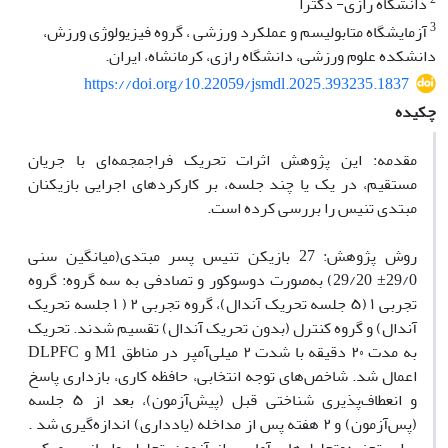
دانشگاه رازی- دکترا
3
آزمایشگاه متابولیسم و عملکرد ورزشی ، گروه فیزیولوژی ورزش،
دانشکده علوم ورزشی، دانشگاه رازی، کرمانشاه، ایران.
https://doi.org/10.22059/jsmdl.2025.393235.1837
چکیده
مقدمه: این پژوهش اثرات تحریک فراجمجمه‌ای با جریان
مستقیم، در یک یا چند جلسه، بر کارکردهای اجرایی بازیکنان
مبتدی تنیس را بررسی کرده است.
روش پژوهش: 27 بازیکن تنیس پسر مبتدی(میانگین سنی
29/0± 29/20) به‌صورت دوسوکور و تصادفی به سه گروه: گروه
تجربی ۱ (۵ جلسه تحریک آندال)، گروه تجربی ۲ ( ۱ جلسه تحریک
آندال) و گروه کنترل (بدون تحریک آندال) تقسیم شدند. تحریک
به مدت ۲۰ دقیقه با شدت ۲ میلی‌آمپر در مناطق M1 و DLPFC
اعمال شد. شاخص‌های توجه انتخابی، حافظه کاری، بازداری پاسخ
و انعطاف‌پذیری شناختی قبل (پیش‌آزمون)، بعد از ۵ جلسه
(پس‌آزمون) و ۲ هفته پس از مداخله (یادداری) اندازه‌گیری شد .