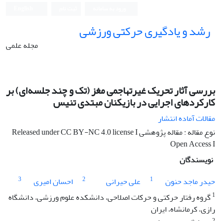
ورود به سامانه
ثبت نام
English
رشد و یادگیری حرکتی ورزشی
مجله علمی
بررسی آثار تحریک غیرتهاجمی مغز (تک و چند جلسه‌ای) بر
کارکردهای اجرایی در بازیکنان مبتدی تنیس
مقالات آماده انتشار
نوع مقاله : مقاله پژوهشی Released under CC BY-NC 4.0 license I
Open Access I
نویسندگان
3
2
1
حیدر ماجد حنون
علی حیرانی
احسان امیری
1
گروه رفتار حرکتی و حرکات اصلاحی، دانشکده علوم ورزشی، دانشگاه
رازی، کرمانشاه، ایران
2