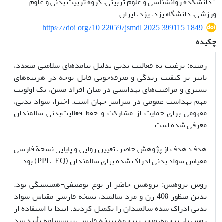
دانشکده روانشناسی و علوم تربیتی، گروه تربیت بدنی و علوم
ورزشی، دانشگاه یزد، یزد، ایران
https://doi.org/10.22059/jsmdl.2025.399115.1849
چکیده
زمینه: ترغیب به فعالیت بدنی بدلیل پیامدهای سلامتی متعدد،
تاثیر بر کیفیت زندگی و صرفه‌جویی قابل توجه در هزینه‌های
بستری و مراقبت‌های بهداشتی در میان افراد مسن، یک اولویت
مهم بهداشت عمومی در سراسر جهان است. اخیرا، سواد بدنی،
مفهومی برای حمایت از مشارکت و حفظ فعالیت‌بدنی سالمندان
معرفی شده است.
هدف: هدف از پژوهش حاضر، تعیین روایی و پایایی نسخة فارسی
مقیاس سواد بدنی ادراک شده برای سالمندان (PPL-EQ) بود.
روش پژوهش: پژوهش حاضر از نوع توصیفی-همبستگی بود.
بدین منظور 408 زن و مرد سالمند، نسخة فارسی مقیاس سواد
بدنی ادراک شده سالمندان را تکمیل کردند. ابتدا با استفاده از
روش باز ترجمه، صحت ترجمة نسخة فارسی پرسشنامه تأیید شد