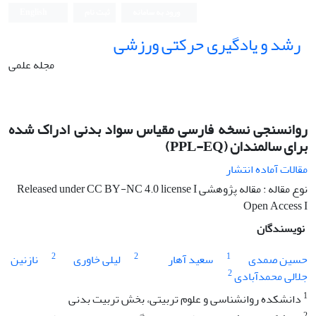
ورود به سامانه
ثبت نام
English
رشد و یادگیری حرکتی ورزشی
مجله علمی
روانسنجی نسخه فارسی مقیاس سواد بدنی ادراک شده
برای سالمندان (PPL-EQ)
مقالات آماده انتشار
نوع مقاله : مقاله پژوهشی Released under CC BY-NC 4.0 license I
Open Access I
نویسندگان
2
2
1
حسین صمدی
سعید آهار
لیلی خاوری
نازنین
2
جلالی محمدآبادی
1
دانشکده روانشناسی و علوم تربیتی، بخش تربیت بدنی
2