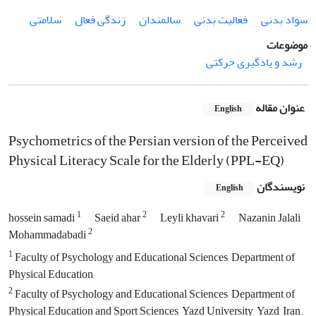
سواد بدنی
فعالیت بدنی
سالمندان
زندگی فعال
سلامتی
موضوعات
رشد و یادگیری حرکتی
عنوان مقاله
English
Psychometrics of the Persian version of the Perceived
Physical Literacy Scale for the Elderly (PPL-EQ)
نویسندگان
English
1
2
2
hossein samadi
Saeid ahar
Leyli khavari
Nazanin Jalali
2
Mohammadabadi
1
Faculty of Psychology and Educational Sciences, Department of
Physical Education, ‌
2
Faculty of Psychology and Educational Sciences, Department of
Physical Education and Sport Sciences, Yazd University, Yazd, Iran.