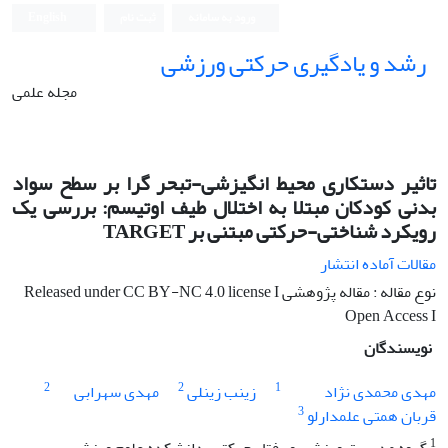
ورود به سامانه
ثبت نام
English
رشد و یادگیری حرکتی ورزشی
مجله علمی
تاثیر دستکاری محیط انگیزشی-تبحر گرا بر سطح سواد
بدنی کودکان مبتلا به اختلال طیف اوتیسم: بررسی یک
رویکرد شناختی-حرکتی مبتنی بر TARGET
مقالات آماده انتشار
نوع مقاله : مقاله پژوهشی Released under CC BY-NC 4.0 license I
Open Access I
نویسندگان
2
2
1
مهدی محمدی نژاد
زینب زینلی
مهدی سهرابی
3
قربان همتی علمدارلو
1