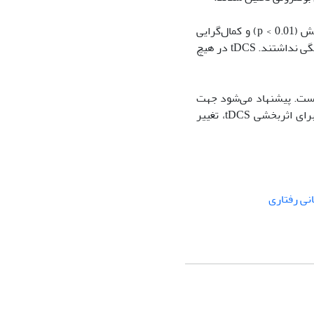
یافته‌ها: REBT (به تنهایی و با ترکیب tDCS) به طور معنادار کمال‌گرایی مثبت را افزایش (p < 0.01) و کمال‌گرایی
منفی را با حفظ اثرات پی‌گیری 3 ماهه کاهش داد(p < 0.01) ). اما هیچ تأثیری بر تحلیل‌رفتگی نداشتند. tDCS در هیچ
جوانان کارآمد است. پیشنهاد می‌شود جهت
تعدیل فشار روان‌شناختی نوجوانان، بر اصلاح باورهای زیربنایی (REBT) تمرکز شود. برای اثربخشی tDCS، تغییر
نی رفتاری