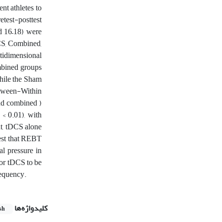
t athletes to
test-posttest
d 16–18) were
CS, Combined,
tidimensional
mbined groups
hile the Sham
etween-Within
nd combined )
 < 0.01), with
ut, tDCS alone
gest that REBT
al pressure in
For tDCS to be
requency.
کلیدواژه‌ها
sh