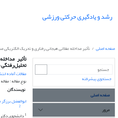
رشد و یادگیری حرکتی ورزشی
صفحه اصلی
تأثیر مداخله عقلانی هیجانی رفتاری و تحریک الکتریکی م
تأثیر مداخله
تحلیل‌رفتگی 
مقالات آماده انتش
جستجوی پیشرفته
نوع مقاله : مقاله پژوهشی  license I Open Access I
نویسندگان
صفحه اصلی
ابوالفضل برزگر
2
مرور
1
دانشجوی دکتری 