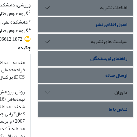
ورزشی، دانشکده
اطلاعات نشریه
2
گروه علوم رفتا
3
دانشکده علوم و
اصول اخلاقی نشر
4
گروه علوم رفتا
406612.1872
سیاست های نشریه
چکیده
راهنمای نویسندگان
ارسال مقاله
tDCS بر کمال‌گرایی و تحلیل‌رفتگی نوجوانان برای ارتقاء بهزیستی روان‌شناختی آن‌ها را بررسی کرده است.
داوران
شدند: مداخله
تماس با ما
روز دریافت کر