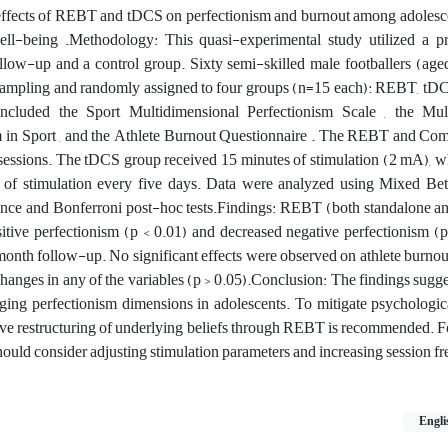
ffects of REBT and tDCS on perfectionism and burnout among adolescen
ll-being .Methodology: This quasi-experimental study utilized a pre
low-up and a control group. Sixty semi-skilled male footballers (age
 sampling and randomly assigned to four groups (n=15 each): REBT, tD
ncluded the Sport Multidimensional Perfectionism Scale , the Mul
m in Sport , and the Athlete Burnout Questionnaire . The REBT and Co
sessions. The tDCS group received 15 minutes of stimulation (2 mA), w
 of stimulation every five days. Data were analyzed using Mixed B
ance and Bonferroni post-hoc tests.Findings: REBT (both standalone a
sitive perfectionism (p < 0.01) and decreased negative perfectionism (p
-month follow-up. No significant effects were observed on athlete burno
changes in any of the variables (p > 0.05).Conclusion: The findings sug
aging perfectionism dimensions in adolescents. To mitigate psychologic
tive restructuring of underlying beliefs through REBT is recommended. 
should consider adjusting stimulation parameters and increasing session f
Engli