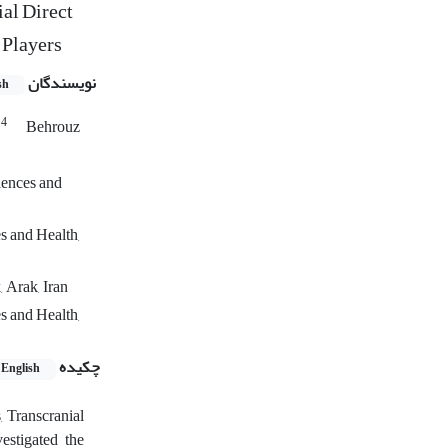
ial Direct
 Players
نویسندگان
sh
4
e
Behrouz
iences and
s and Health,
 Arak, Iran
s and Health,
چکیده
English
, Transcranial
estigated the