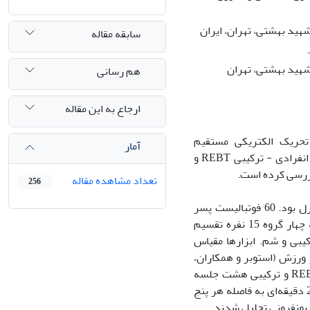
هید بهشتی، تهران، ایران
سابقه مقاله
شهید بهشتی، تهران
هم رسانی
ارجاع به این مقاله
اورهای غیرمنطقی و تحریک الکتریکی مستقیم
آمار
فراجمجمه‌ای (tDCS) بر تعدیل فعالیت قشر پیش‌پیشانی متمرکزند. مطالعه حاضر تأثیر انفرادی - ترکیبی REBT و
تعداد مشاهده مقاله
256
روش‌ پژوهش: نیمه‌تجربی با طرح پیش‌آزمون-پس‌آزمون و پیگیری 3 ماهه با گروه کنترل بود. 60 فوتبالیست پسر
نیمه‌ماهر (16–18 سال) از طریق نمونه‌گیری در دسترس انتخاب و به‌صورت تصادفی به چهار گروه 15 نفره تقسیم
کیبی و شم. ابزارها مقیاس
دبعدی کمال‌گرایی در ورزش (استوبر و همکاران،
2007) و پرسشنامه تحلیل‌رفتگی ورزشکار (رادک و اسمیت، 2001) بودند. گروه‌های REBT و ترکیبی هشت جلسه
مداخله 45 دقیقه‌ای، گروه tDCS تحریک 15 دقیقه‌ای ( 2 میلی‌آمپر) و گروه شم تحریک 2 دقیقه‌ای به فاصله هر پنج
ی بونفرونی تحلیل شدند.