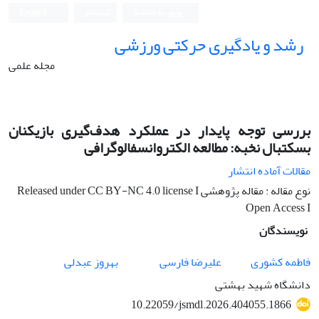
ورود به سامانه
ثبت نام
English
رشد و یادگیری حرکتی ورزشی
مجله علمی
بررسی توجه پایدار در عملکرد هدف‌گیری بازیکنان
بسکتبال نخبه: مطالعه الکتروانسفالوگرافی
مقالات آماده انتشار
نوع مقاله : مقاله پژوهشی Released under CC BY-NC 4.0 license I
Open Access I
نویسندگان
فاطمه کشوری
علیرضا فارسی
بهروز عبدلی
دانشگاه شهید بهشتی
10.22059/jsmdl.2026.404055.1866