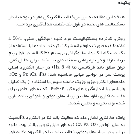
چکیده
هدف: این مطالعه به بررسی فعالیت الکتریکی مغز در توجه پایدار
بسکتبالیت های نخبه در طول یک تکلیف هدف‌گیری پرداخت.
روش: شانزده بسکتبالیست مرد نخبه (میانگین سنی: 56/1 ±
06/22 ) به صورت داوطلبانه شرکت کردند. داده‌ها با استفاده از
یک دستگاه الکتروانسفالوگرافی بی‌سیم ۳۲ کاناله، در طول پنج
پرتاب آزاد و در بازه زمانی سه ثانیه‌ای ثبت شد. برای تحلیل کمی،
توان مطلق باند فرکانسی تتا (4-8 Hz) در چهار الکترود اصلی
پوست سر در نواحی میانی محاسبه شد: (Fz؛ Cz؛ Pz و Oz).
داده‌های الکتروفیزیولوژیک حاصله سپس با استفاده از یک تحلیل
واریانس با اندازه‌گیری‌های مکرر ۲×۳×۴ ، که به طور خاص برای
مقایسه آماری تفاوت‌ها بین پرتاب‌های موفق و ناموفق پیاده‌سازی
شده بود، تجزیه و تحلیل شدند.
یافته ها: نتایج نشان داد که فعالیت باند تتا در الکترود Fzنسبت
به سایر نواحی (Cz، Pz، Oz ) به طور قابل توجهی بالاتر بود. علاوه
بر این، در پرتاب‌های موفق، فعالیت باند تتا در الکترود Fz به طور