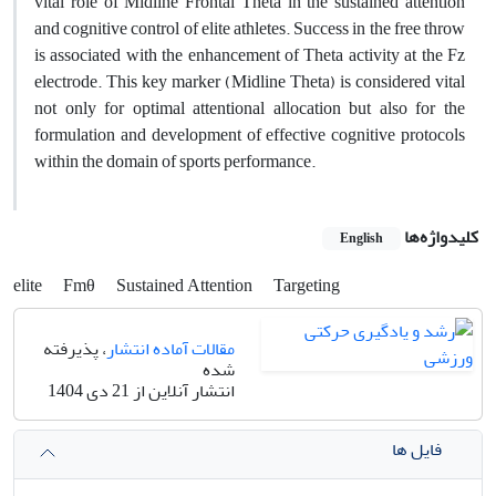
vital role of Midline Frontal Theta in the sustained attention
and cognitive control of elite athletes. Success in the free throw
is associated with the enhancement of Theta activity at the Fz
electrode. This key marker (Midline Theta) is considered vital
not only for optimal attentional allocation but also for the
formulation and development of effective cognitive protocols
within the domain of sports performance.
کلیدواژه‌ها
English
elite
Fmθ
Sustained Attention
Targeting
مقالات آماده انتشار
، پذیرفته
شده
انتشار آنلاین از 21 دی 1404
فایل ها