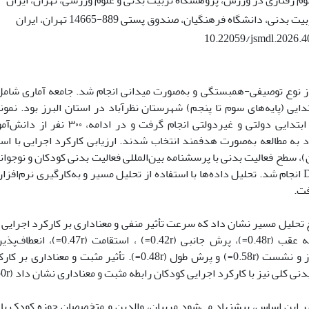
وم رفتاری در ورزش، پژوهشگاه تربیت بدنی و علوم ورزشی، تهران، ایران
نی، دانشگاه فرهنگیان، صندوق پستی 889-14665 تهران، ایران
10.22059/jsmdl.2026.
 نوع توصیفی-همبستگی و به‌صورت میدانی انجام شد. جامعه آماری شامل 
ایی (پایه‌های سوم تا پنجم) شهرستان نظرآباد در استان البرز بود. نمو
میان مدارس ابتدایی دولتی و غیردولتی ان
، سطح فعالیت بدنی با پرسشنامه بین‌المللی فعالیت بدنی کودکان و نوجوانا
(0.50r=)، دراز و نشست (0.58r=) و پرش طول (0.48r=). تأثیر م
ی کلی نیز با کارکرد اجرایی کودکان رابطه مثبت و معناداری نشان داد (0.50r=).
بر این اساس، پیشنهاد می‌شود مربیان، والدین و متخصصان حوزه کودک با