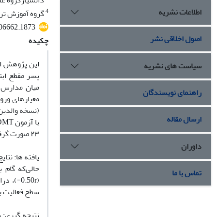
دانشیارگروه عل
اطلاعات نشریه
4
گروه آموزش تربیت بد
406662.1873
اصول اخلاقی نشر
چکیده
این پژوهش از
سیاست های نشریه
پسر مقطع ابتد
راهنمای نویسندگان
(نسخه والدین)
ارسال مقاله
۲۳ صورت گرفت.
داوران
تماس با ما
سطح فعالیت بدن
نتیجه گیری: 