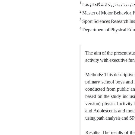
1
تربیت بدنی دانشگاه الزهرا
2
Master of Motor Behavior, Fa
3
Sport Sciences Research Inst
4
Department of Physical Educ
The aim of the present stu
activity with executive fun
Methods: This descriptive-
primary school boys and 
conducted from public and
based on the study inclusi
version), physical activity
and Adolescents, and moto
using path analysis and 
Results: The results of th