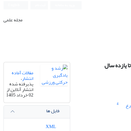
ورود به سامانه
ثبت نام
English
مجله علمی
ا یازده سال
مقالات آماده
انتشار
،
پذیرفته شده
انتشار آنلاین از
02 خرداد 1405
4
رع
فایل ها
XML