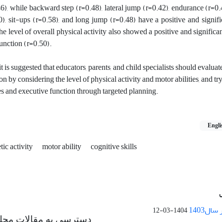
6), while backward step (r=0.48), lateral jump (r=0.42), endurance (r=0.47
), sit-ups (r=0.58), and long jump (r=0.48) have a positive and signifi
he level of overall physical activity also showed a positive and significan
function (r=0.50).
 is suggested that educators, parents, and child specialists should evalua
on by considering the level of physical activity and motor abilities, and tr
ies and executive function through targeted planning.
Engli
etic activity
motor ability
cognitive skills
ال1403
1404-03-12
دسترسی به مقالات مجله