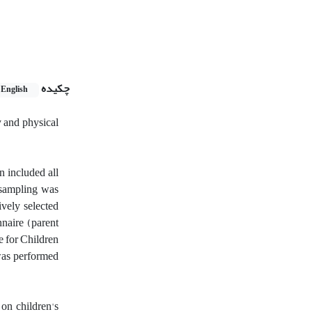
چکیده
English
y and physical
n included all
 sampling was
vely selected
nnaire (parent
e for Children
was performed
 on children's