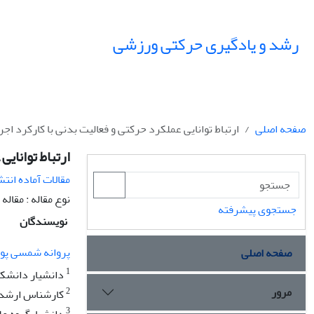
رشد و یادگیری حرکتی ورزشی
صفحه اصلی
ارتباط توانایی عملکرد حرکتی و فعالیت بدنی با کارکرد اجر
ارتباط توانایی
مقالات آماده انتش
نوع مقاله : مقاله پژوهشی  license I Open Access I
جستجوی پیشرفته
نویسندگان
پروانه شمسی پو
صفحه اصلی
1
دانشیار دانشکد
مرور
2
کارشناس ارشد ر
3