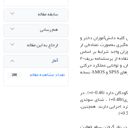
سابقه مقاله
هم رسانی
کلیه دانش‌آموزان دختر و
نه‌گیری به‌صورت تصادفی از
ارجاع به این مقاله
جام گرفت و در ادامه، ۳۰۰ نفر از دانش‌آموزان واجد شرایط بر اساس
معیارهای ورود به مطالعه به‌صورت هدفمند انتخاب شدند. ارزیابی کارکرد اجرایی با استفاده از پرسشنامه بریف-۲
آمار
ن، و توانایی عملکرد حرکتی
با آزمون DMT انجام شد. تحلیل داده‌ها با استفاده از تحلیل مسیر و به‌کارگیری نرم‌افزارهای SPSS و AMOS نسخه
تعداد مشاهده مقاله
208
یافته ها: نتایج تحلیل مسیر نشان داد که سرعت تأثیر منفی و معناداری بر کارکرد اجرایی کودکان دارد (0.46-r=) ، در
حالی‌که گام به عقب (0.48r=)، پرش جانبی (0.42r=) ، استقامت (0.47r=)، انعطاف‌پذیری(0.48r=) ، شنای سوئدی
ثبت و معناداری بر کارکرد اجرایی دارند. همچنین،
 در نظر گرفتن سطح فعالیت