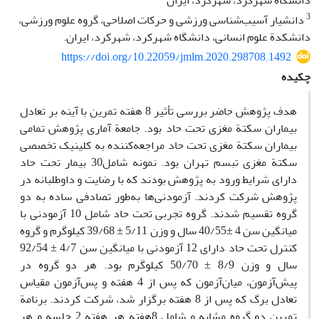
دانشگاه شهرکرد، شهرکرد، ایران
3
دانشیار آسیب‌شناسی ورزشی و حرکات اصلاحی، گروه علوم ورزشی،
دانشکدة علوم انسانی، دانشگاه شهرکرد، شهرکرد، ایران.
https://doi.org/10.22059/jmlm.2020.298708.1492
چکیده
هدف پژوهش حاضر بررسی تأثیر 8 هفته تمرین با آینه بر تعادل
بیماران سکتة مغزی تحت­ حاد بود. جامعة آماری پژوهش تمامی
بیماران سکتة مغزی تحت­ حاد مراجعه‌کننده به کلینیک تخصصی
سکتة مغزی تبسم تهران بود. نمونه شامل30 بیمار تحت ­حاد
دارای شرایط ورود به پژوهش بودند که با رضایت و داوطلبانه در
پژوهش شرکت کردند. آزمودنی‌ها به‌طور تصادفی ساده به دو
گروه تقسیم شدند. گروه تجربی تحت­ حاد شامل 10 آزمودنی با
میانگین سن 4 ±40/55 سال و وزن 5/11 ± 39/68 کیلوگرم و گروه
کنترل تحت­ حاد دارای 12 آزمودنی با میانگین سن 4/7 ± 92/54
سال و وزن 8/9 ± 50/70 کیلوگرم بود. هر دو گروه در
پیش‌آزمون، میان‌آزمون که پس از 4 هفته و پس‌آزمون مقیاس
تعادل برگ که پس از 8 هفته برگزار شد، شرکت کردند. برنامة
تمرین دو گروه مشابه و شامل 8هفته هر هفته 2 جلسه و هر