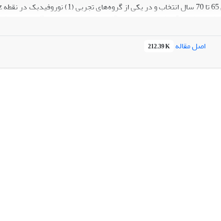
 آرایش تمرین متغیر) و کنترل (شم) تقسیم شدند. شرکت‌کنندگان در پیش
اصل مقاله
212.39 K
را نسبت به سایر گروه‌ها داشت (0/05>p). باتوجه‌به نتایج این
تی بر اساس اصل اختصاصی بودن طراحی شوند.