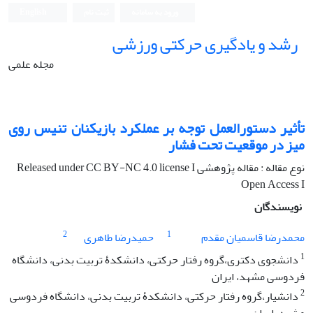
ورود به سامانه
ثبت نام
English
رشد و یادگیری حرکتی ورزشی
مجله علمی
تأثیر دستورالعمل توجه بر عملکرد بازیکنان تنیس روی
میز در موقعیت تحت فشار
نوع مقاله : مقاله پژوهشی Released under CC BY-NC 4.0 license I
Open Access I
نویسندگان
2
1
محمدرضا قاسمیان مقدم
حمیدرضا طاهری
1
دانشجوی دکتری،گروه رفتار حرکتی، دانشکدۀ تربیت بدنی، دانشگاه
فردوسی مشهد، ایران
2
دانشیار،گروه رفتار حرکتی، دانشکدۀ تربیت بدنی، دانشگاه فردوسی