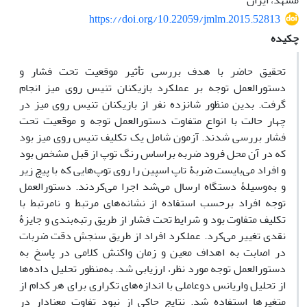
مشهد، ایران
https://doi.org/10.22059/jmlm.2015.52813
چکیده
تحقیق حاضر با هدف بررسی تأثیر موقعیت تحت فشار و
دستورالعمل توجه بر عملکرد بازیکنان تنیس روی میز انجام
گرفت. بدین منظور شانزده نفر از بازیکنان تنیس روی میز در
چهار حالت با انواع متفاوت دستورالعمل توجه و موقعیت تحت
فشار بررسی شدند. آزمون شامل یک تکلیف تنیس روی میز بود
که در آن محل فرود ضربه براساس رنگ توپ از قبل مشخص بود
و افراد می‌بایست ضربۀ تاپ اسپین را روی توپ‌هایی که با پیچ زیر
و به‌وسیلۀ دستگاه ارسال می‌شد اجرا می‌کردند. دستورالعمل
توجه افراد برحسب استفاده از نشانه‌های مرتبط و نامرتبط با
تکلیف متفاوت بود و شرایط تحت فشار از طریق رتبه‌بندی و جایزۀ
نقدی تغییر می‌کرد. عملکرد افراد از طریق سنجش دقت ضربات
در اصابت به اهداف معین و زمان واکنش کلامی در پاسخ به
دستورالعمل توجه مورد نظر، ارزیابی شد. به‌منظور تحلیل داده‌ها
از تحلیل واریانس دوعاملی با اندازه‌های تکراری برای هر کدام از
متغیر‌ها استفاده شد. نتایج حاکی از نبود تفاوت معنادار در