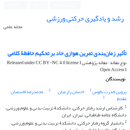
ورود به سامانه
ثبت نام
English
رشد و یادگیری حرکتی ورزشی
مجله علمی
تأثیر زمان‌بندی تمرین هوازی حاد بر تحکیم حافظۀ کلامی
نوع مقاله : مقاله پژوهشی Released under CC BY-NC 4.0 license I
Open Access I
نویسندگان
2
1
پروین قدرت نالوس
احسان زارعیان
محمدرضا قاسمیان
3
مقدم
1
.کارشناس ارشد رفتار حرکتی، دانشکدۀ تربیت بدنی و علوم ورزشی،
دانشگاه علامه طباطبائی، تهران، ایران
2
دانشیار گروه رفتار حرکتی، دانشکدۀ تربیت بدنی و علوم ورزشی،