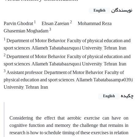
نویسندگان
English
1
2
Parvin Ghodrat
Ehsan Zareian
Mohammad Reza
3
Ghasemian Moghadam
1
Department of Motor Behavior, Faculty of physical education and
sport sciences, Allameh Tabataba&rsquo;i University, Tehran, Iran
2
Department of Motor Behavior, Faculty of physical education and
sport sciences, Allameh Tabataba&rsquo;i University, Tehran, Iran
3
Assistant professor, Department of Motor Behavior, Faculty of
physical education and sport sciences, Allameh Tabataba&amp;#039;i
University, Tehran, Iran
چکیده
English
Considering the effect that aerobic exercise can have on
cognitive function and memory, the challenge that remains in
research is how to schedule timing of these exercises in relation