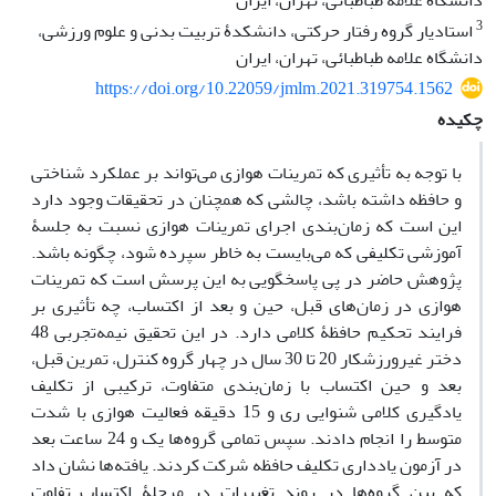
دانشگاه علامه طباطبائی، تهران، ایران
3
استادیار گروه رفتار حرکتی، دانشکدۀ تربیت بدنی و علوم ورزشی،
دانشگاه علامه طباطبائی، تهران، ایران
https://doi.org/10.22059/jmlm.2021.319754.1562
چکیده
با توجه به تأثیری که تمرینات هوازی می‌تواند بر عملکرد شناختی
و حافظه داشته باشد، چالشی که همچنان در تحقیقات وجود دارد
این است که زمان‌بندی اجرای تمرینات هوازی نسبت به جلسۀ
آموزشی تکلیفی که می‌بایست به خاطر سپرده شود، چگونه باشد.
پژوهش حاضر در پی پاسخگویی به این پرسش است که تمرینات
هوازی در زمان‌های قبل، حین و بعد از اکتساب، چه تأثیری بر
فرایند تحکیم حافظۀ کلامی دارد. در این تحقیق نیمه‌تجربی 48
دختر غیرورزشکار 20 تا 30 سال در چهار گروه کنترل، تمرین قبل،
بعد و حین اکتساب با زمان‌بندی متفاوت، ترکیبی از تکلیف
یادگیری کلامی شنوایی ری و 15 دقیقه فعالیت هوازی با شدت
متوسط را انجام دادند. سپس تمامی گروه‌ها یک و 24 ساعت بعد
در آزمون یادداری تکلیف حافظه شرکت کردند. یافته‌ها نشان داد
که بین گروه‌ها در روند تغییرات در مرحلۀ اکتساب تفاوت