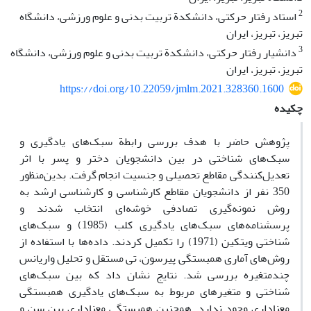
2
استاد رفتار حرکتی، دانشکدة تربیت بدنی و علوم ورزشی، دانشگاه
تبریز، تبریز، ایران
3
دانشیار رفتار حرکتی، دانشکدة تربیت بدنی و علوم ورزشی، دانشگاه
تبریز، تبریز، ایران
https://doi.org/10.22059/jmlm.2021.328360.1600
چکیده
پژوهش حاضر با هدف بررسی رابطة سبک‌های یادگیری و
سبک‌های شناختی در بین دانشجویان دختر و پسر با اثر
تعدیل‌کنندگی مقاطع تحصیلی و جنسیت انجام گرفت. بدین‌منظور
350 نفر از دانشجویان مقاطع کارشناسی و کارشناسی ارشد به
روش نمونه‌گیری تصادفی خوشه‌ای انتخاب شدند و
پرسشنامه‌های سبک‌های یادگیری کلب (1985) و سبک‌های
شناختی ویتکین (1971) را تکمیل کردند. داده‌ها با استفاده از
روش‌های آماری همبستگی پیرسون، تی‌ مستقل و تحلیل واریانس
چندمتغیره بررسی شد. نتایج نشان داد که بین سبک‌های
شناختی و متغیرهای مربوط به سبک‌های یادگیری همبستگی
معناداری وجود ندارد. همچنین همبستگی معناداری بین سن و