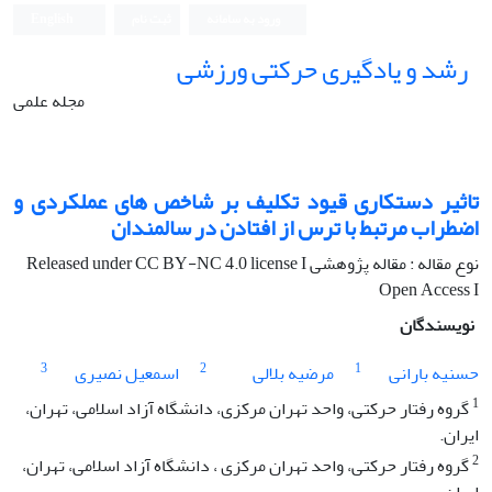
ورود به سامانه
ثبت نام
English
رشد و یادگیری حرکتی ورزشی
مجله علمی
تاثیر دستکاری قیود تکلیف بر شاخص های عملکردی و
اضطراب مرتبط با ترس از افتادن در سالمندان
نوع مقاله : مقاله پژوهشی Released under CC BY-NC 4.0 license I
Open Access I
نویسندگان
3
2
1
حسنیه بارانی
مرضیه بلالی
اسمعیل نصیری
1
گروه رفتار حرکتی، واحد تهران مرکزی، دانشگاه آزاد اسلامی، تهران،
ایران.
2
گروه رفتار حرکتی، واحد تهران مرکزی ، دانشگاه آزاد اسلامی، تهران،