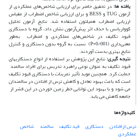
یافته
ها:
در تحقیق حاضر برای ارزیابی شاخص‌های عملکردی از
آزمون TUG و BESS و برای ارزیابی شاخص اضطراب از مقیاس
ارزیابی اضطراب همیلتون استفاده شد. نتایج آزمون تحلیل
کوواریانس با حذف اثر پیش‌آزمون نشان داد، گروه با دستکاری
قیود تکلیف در شاخص‌های عملکردی و اضطراب به‌طور
معنی‌داری (0/001=P) نسبت به گروه بدون دستکاری و کنترل
نتایج بهتری بدست آوردند.
نتیجه گیری:
نتایج این پژوهش بر استفاده از انواع دستکاری­های
قیود تکلیف به عنوان نوعی راهبرد تدریس برای افراد سالمند
حمایت کرد. همچنین موید تأثیر تمرینات با دستکاری قیود تکلیف
است که باعث بهبود تعادل و کاهش ترس از افتادن در سالمندان
می شود و با بهبود این توانایی خطر زمین خوردن در این قشر از
جامعه کاهش می ­یابد.
کلیدواژه‌ها
ترس ازافتادن
دستکاری
قید تکلیف
سالمند
شاخص
عملکردی