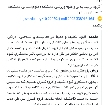
ایران
3
گروه تربیت بدنی و علوم ورزشی، دانشکده علوم انسانی، دانشگاه
شاهد، تهران، ایران
https://doi.org/10.22059/jsmdl.2022.338916.1641
چکیده
مقدمه:
قیود تکلیف و محیط در فعالیت‌های شناختی، ادراکی،
تصمیم گیری و رفتار های تاکتیکی بسیار حائز اهمیت است. قیود
تکلیف در زمینه های اجرا از قیود محیطی اختصاصی تر هستند، از
این رو تحقیق حاضر در نظر دارد به بررسی تأثیر دستکاری قیود
تکلیف بر شاخص­های عملکردی و اضطراب مرتبط با ترس از افتادن
در سالمندان بپردازد.
روش پژوهش:
بدین منظور ۴۵ بانوی سالمند (در دامنه سنی 60
تا 66 سال) به صورت تصادفی در سه گروه دستکاری قیود تکلیف
، بدون دستکاری قیود تکلیف و گروه کنترل تقسیم شدند. سپس
گروه­های تجربی تمرینات دستکاری قیود تکلیف و تمرینات بدون
دستکاری قیود تکلیف را به مدت هشت هفته و هر هفته سه
جلسه به مدت 45دقیقه انجام دادند. گروه کنترل نیز، طی مدت
اجرای تحقیق به فعالیت عادی خود ادامه دادند.