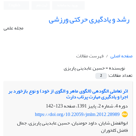
ورود به سامانه
ثبت نام
English
رشد و یادگیری حرکتی ورزشی
مجله علمی
صفحه اصلی
فهرست مقالات
نویسنده =
حسین عابدینی پاریزی
تعداد مقالات:
2
اثر تعاملی الگودهی (الگوی ماهر و الگوی از خود) و نوع بازخورد بر
اجرا و یادگیری مهارت پرتاب دارت
دوره 4، شماره 2، پاییز 1391، صفحه
123-142
https://doi.org/10.22059/jmlm.2012.28989
ابوالفضل شایان، داود حومنیان، حسین عابدینی پاریزی، جمال
فاضل کلخوران