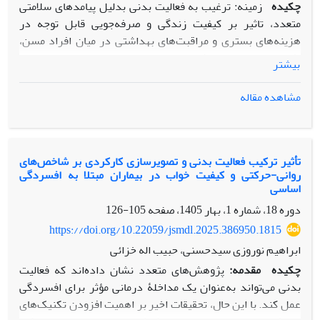
چکیده
زمینه: ترغیب به فعالیت بدنی بدلیل پیامدهای سلامتی
متعدد، تاثیر بر کیفیت زندگی و صرفه‌جویی قابل توجه در
هزینه‌های بستری و مراقبت‌های بهداشتی در میان افراد مسن،
یک اولویت مهم بهداشت عمومی در سراسر جهان است. اخیرا،
بیشتر
سواد بدنی، مفهومی برای حمایت از مشارکت و حفظ فعالیت‌بدنی
سالمندان معرفی شده است.
مشاهده مقاله
هدف: هدف از پژوهش حاضر، تعیین روایی و پایایی نسخة فارسی
مقیاس سواد بدنی ادراک شده برای سالمندان (PPL-EQ) بود.
روش پژوهش: پژوهش حاضر از نوع توصیفی-همبستگی بود.
بدین منظور 408 زن و مرد سالمند، نسخة فارسی مقیاس سواد
تأثیر ترکیب فعالیت بدنی و تصویرسازی کارکردی بر شاخص‌های
روانی-حرکتی و کیفیت خواب در بیماران مبتلا به افسردگی
بدنی ادراک شده سالمندان را تکمیل کردند. ابتدا با استفاده از
اساسی
روش باز ترجمه، صحت ترجمة نسخة فارسی پرسشنامه تأیید شد
دوره 18، شماره 1، بهار 1405، صفحه
105-126
و در ادامه برای تعیین روایی سازة پرسشنامه از تحلیل عامل
تأییدی مبتنی بر مدل‌یابی معادلات ساختاری و برای تعیین همسانی
https://doi.org/10.22059/jsmdl.2025.386950.1815
درونی از ضریب آلفای کرونباخ استفاده شد. همچنین برای پایایی
ابراهیم نوروزی سیدحسنی، حبیب اله خزائی
زمانی سؤالات، از همبستگی درون طبقه‌ای با روش آزمون- آزمون
چکیده
مقدمه:
پژوهش‌های متعدد نشان داده‌اند که فعالیت
مجدد استفاده شد.
بدنی می‌تواند به‌عنوان یک مداخلۀ درمانی مؤثر برای افسردگی
یافته‌ها: نتایج نشان داد که شاخص نیکویی برازش و شاخص
عمل کند. با این حال، تحقیقات اخیر بر اهمیت افزودن تکنیک‌های
برازش تطبیقی مطلوب می‌باشد. پایایی زمانی و ضریب آلفای