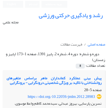
ورود به سامانه
ثبت نام
English
رشد و یادگیری حرکتی ورزشی
مجله علمی
صفحه اصلی
فهرست مقالات
دوره و شماره:
دوره 4، شماره 2، پاییز 1391، صفحه 1-173 (پاییز و
زمستان)
تعداد مقالات:
8
پیش بینی عملکرد کمانداران ماهر براساس متغیرهای
روانشناختی با تاکید بر ویژگی شخصیتی درونگرایی - برونگرایی
صفحه
5-28
https://doi.org/10.22059/jmlm.2012.28983
نسرین پارسایی، بهروز عبدلی، سیدمحمد کاظم واعظ موسوی،