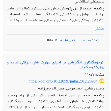
محمدعلی اصلانخانی
چکیده
هدف از این پژوهش پیش بینی عملکرد کمانداران ماهر
براساس عوامل روانشناختی انگیختگی، فعال سازی، اضطراب،
انگیزش و ویژگی های شخصیتی بر مبنای بُعد شخصیتی برونگرایی
/ درونگرایی است. طی یک مطالعه همبستگی از نوع پیش بینی، از
بیشتر
بین جامعة آماری کمانداران عضو تیم ملی و افراد دعوت شده به
این تیم، 34 نفر به صورت تصادفی انتخاب شدند. مقدار انگیختگی
اصل مقاله
مشاهده مقاله
185.71 K
با اندازه گیری سطح هدایت الکتریکی پوست تعیین شد و برای
سنجش اضطراب صفتی از آزمون اضطراب رقابتی ورزشی ، برای
سنجش اضطراب حالتی از سیاهه اضطراب حالتی رقابتی (نسخه
دوم) ، برای اندازه گیری انگیزش از مقیاس انگیزش ورزشی و
اثرخودگفتاری انگیزشی بر اجرای مهارت های حرکتی ساده و
پیچیده بسکتبال
برای سنجش بُعد شخصیتی برونگرایی/ درونگرایی، پرسشنامه
شخصیتی آیزنک مورد استفاده قرار گرفت. آزمون همبستگی
صفحه
29-44
پیرسون برای تعیین میزان همبستگی و مدل رگرسیون خطی
https://doi.org/10.22059/jmlm.2012.28984
چندگانه برای پیش بینی عملکرد آزمودنی ها استفاده شد. نتایج
فاطمه رضایی، احمد فرخی، فضل اله باقرزاده
نشان داد که بین عملکرد کمانداران و انگیختگی، فعال سازی،
چکیده
هدف از این تحقیق، تعیین اثر یکی از راهبردهای
انگیزش (درونی و بیرونی) و بُعد شخصیتی برونگرایی /
روانشناختی با عنوان خودگفتاری انگیزشی بود. خودگفتاری
درونگرایی ضریب همبستگی مثبت معنی داری وجود دارد. اما
انگیزشی نوعی خودگفتاری است که به نظر می رسد از طریق تلاش
هیچ یک از متغیرهای اضطراب (صفتی، شناختی و بدنی) با عملکرد،