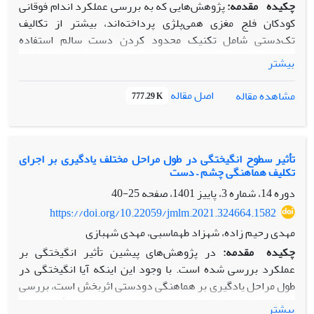
چکیده
مقدمه:
پژوهش‌هایی که به بررسی عملکرد اندام فوقانی
کودکان فلج مغزی همی‌پلژی پرداخته‌اند، بیشتر از تکالیف
تک‌دستی شامل تکنیک محدود کردن دست سالم استفاده
کرده‌اند، اما این روش به مشکلات هیجانی در کودک منجر می‌شد.
بیشتر
هدف این پژوهش بررسی عملکرد دست پس از تمرین دریافت
دودستی هندبال در کودکان مبتلا به فلج مغزی همی‌پلژی بود.
اصل مقاله
مشاهده مقاله
777.29 K
روش پژوهش:
شرکت‌کنندگان پنج کودک مراجعه‌کننده به کلینیک
فخر صادق با میانگین سنی 2/28±10/2 سال بودند که به‌صورت
در دسترس انتخاب شدند. والدین کودکان برگۀ رضایت‌نامه را
تکمیل کردند. هر شرکت‌کننده در مجموع یک بار پیش و یک بار
تأثیر سطوح انگیختگی در طول مراحل مختلف یادگیری بر اجرای
تکلیف هماهنگی چشم – دست
پس از تمرین با استفاده از آزمون پوردو پگ بورد آزمایش شد و
عملکرد تک‌دستی، دودستی همزمان و متوالی بررسی شد.
دوره 14، شماره 3، پاییز 1401، صفحه
25-40
شرکت‌کنندگان در مجموع شش هفته، هر هفته دو جلسۀ 30
https://doi.org/10.22059/jmlm.2021.324664.1582
دقیقه‌ای تمرینات دودستی را انجام دادند.
مهدی رحیم زاده، شهزاد طهماسبی، مهدی شهبازی
یافته‌ها:
تمرینات عملکرد دست کمتر آسیب‌دیده (P=0/03) و
چکیده
مقدمه:
در پژوهش‌های پیشین تأثیر انگیختگی بر
هماهنگی دودستی متوالی (0/00=P) به‌طور معناداری افزایش
عملکرد بررسی شده است. با وجود این اینکه آیا انگیختگی در
یافت، اما هماهنگی دودستی همزمان پیشرفت معناداری نداشت
طول مراحل یادگیری بر هماهنگی دودستی اثربخش است، بررسی
(0/08=P). همچنین پیشرفت معناداری در دست بیشتر
نشده است. بنابراین تحقیق حاضر با هدف بررسی تأثیر سطوح
بیشتر
آسیب‌دیده مشاهده نشد (0/06=P).