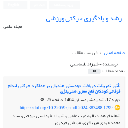
ورود به سامانه
ثبت نام
English
رشد و یادگیری حرکتی ورزشی
مجله علمی
صفحه اصلی
فهرست مقالات
نویسنده =
شهزاد طهماسبی
تعداد مقالات:
18
تأثیر تمرینات دریافت دودستی هندبال بر عملکرد حرکتی اندام
فوقانی کودکان فلج مغزی همی‌پلژی
دوره 17، شماره 4، زمستان 1404، صفحه
25-38
https://doi.org/10.22059/jsmdl.2024.383488.1799
شعله فرهمند، الهه عرب عامری، شهزاد طهماسبی بروجنی، سید
محمد مهدی میرباقری، مرتضی حیدری